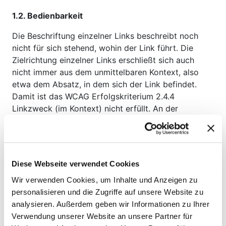
1.2. Bedienbarkeit
Die Beschriftung einzelner Links beschreibt noch
nicht für sich stehend, wohin der Link führt. Die
Zielrichtung einzelner Links erschließt sich auch
nicht immer aus dem unmittelbaren Kontext, also
etwa dem Absatz, in dem sich der Link befindet.
Damit ist das WCAG Erfolgskriterium 2.4.4
Linkzweck (im Kontext) nicht erfüllt. An der
Behebung wird laufend gearbeitet.
1.3. Verständlichkeit
Diese Webseite verwendet Cookies
Wir verwenden Cookies, um Inhalte und Anzeigen zu
Manche Inhalte, die eine Eingabe durch den
personalisieren und die Zugriffe auf unsere Website zu
Benutzer erfordern, sind nicht mit Beschriftungen
analysieren. Außerdem geben wir Informationen zu Ihrer
oder Anweisungen ausgestattet. Somit ist WCAG-
Verwendung unserer Website an unsere Partner für
Erfolgskriterium 3.3.2 Beschriftungen (Labels) oder