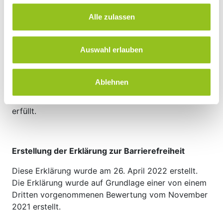
angehalten werden und müsste bedienbar sein.
Alle zulassen
Damit ist das WCAG Erfolgskriterium 2.2.2. (Pause,
Stop, Ausblenden) nicht erfüllt.
Auswahl erlauben
Die Österreichkarte auf der Startseite sowie die
Inhalte und Links dahinter sind aktuell über die
Tastatur nicht steuerbar. Eine alternative Darstellung
Ablehnen
der Inhalte müsste laut WCAG möglich sein, damit ist
das WCAG Erfolgskriterium 2.1.1. (Tastatur) nicht
erfüllt.
Erstellung der Erklärung zur Barrierefreiheit
Diese Erklärung wurde am 26. April 2022 erstellt.
Die Erklärung wurde auf Grundlage einer von einem
Dritten vorgenommenen Bewertung vom November
2021 erstellt.