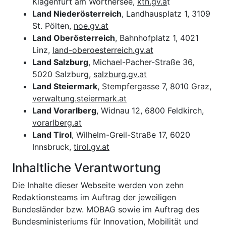
Klagenfurt am Wörthersee,
ktn.gv.a
t
Land Niederösterreich
, Landhausplatz 1, 3109
St. Pölten,
noe.gv.at
Land Oberösterreich
, Bahnhofplatz 1, 4021
Linz,
land-oberoesterreich.gv.at
Land Salzburg
, Michael-Pacher-Straße 36,
5020 Salzburg,
salzburg.gv.at
Land Steiermark
, Stempfergasse 7, 8010 Graz,
verwaltung.steiermark.at
Land Vorarlberg
, Widnau 12, 6800 Feldkirch,
vorarlberg.at
Land Tirol
, Wilhelm-Greil-Straße 17, 6020
Innsbruck,
tirol.gv.at
Inhaltliche Verantwortung
Die Inhalte dieser Webseite werden von zehn
Redaktionsteams im Auftrag der jeweiligen
Bundesländer bzw. MOBAG sowie im Auftrag des
Bundesministeriums für Innovation, Mobilität und