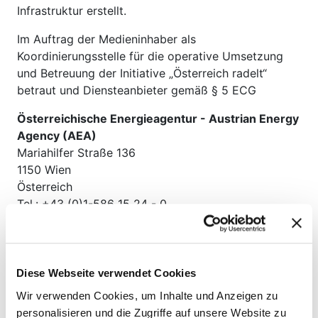
Infrastruktur erstellt.
Im Auftrag der Medieninhaber als
Koordinierungsstelle für die operative Umsetzung
und Betreuung der Initiative „Österreich radelt“
betraut und Diensteanbieter gemäß § 5 ECG
Österreichische Energieagentur - Austrian Energy
Agency (AEA)
Mariahilfer Straße 136
1150 Wien
Österreich
Tel.: +43 (0)1-586 15 24 - 0
Fax: +43 (0)1-586 15 24 - 340
E-Mail:
info@klimaaktivmobil.at
ZVR-Zahl 914305190
Diese Webseite verwendet Cookies
DVR: 0682730
Wir verwenden Cookies, um Inhalte und Anzeigen zu
UID-Nr.: ATU 36817502
personalisieren und die Zugriffe auf unsere Website zu