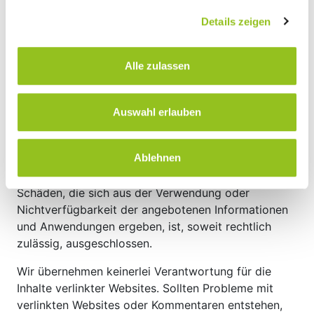
(Wenn Du individuelle Beratung benötigst,
Details zeigen
solltest Du immer einen Experten oder
Sachverständigen, jedenfalls eine mit der
konkreten Sachlage vertraute Person, zu Rate
Alle zulassen
ziehen).
Fehler im Bearbeitungsvorgang sind dennoch nicht
Auswahl erlauben
auszuschließen. Es wird daher keine Gewähr für die
Richtigkeit, Aktualität und Vollständigkeit der
Ablehnen
angebotenen Informationen bzw. Verfügbarkeit und
Betrieb der Website übernommen. Eine Haftung für
Schäden, die sich aus der Verwendung oder
Nichtverfügbarkeit der angebotenen Informationen
und Anwendungen ergeben, ist, soweit rechtlich
zulässig, ausgeschlossen.
Wir übernehmen keinerlei Verantwortung für die
Inhalte verlinkter Websites. Sollten Probleme mit
verlinkten Websites oder Kommentaren entstehen,