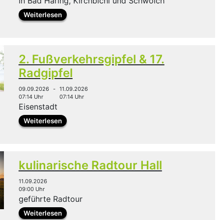
in Bad Häring, Kirchbichl und Schwoich
Weiterlesen
2. Fußverkehrsgipfel & 17.
Radgipfel
09.09.2026
-
11.09.2026
07:14 Uhr
07:14 Uhr
Eisenstadt
Weiterlesen
kulinarische Radtour Hall
11.09.2026
09:00 Uhr
geführte Radtour
Weiterlesen