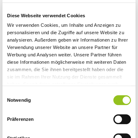
Gemeinsam sicher unterwegs - Eltern-Kind-
Diese Webseite verwendet Cookies
Radfahrworkshop - Europäische Mobilitätswoche
Wir verwenden Cookies, um Inhalte und Anzeigen zu
Anmeldung unbedingt
personalisieren und die Zugriffe auf unsere Website zu
unter
sekretariat@kramsach.at
unter Angabe Modul
analysieren. Außerdem geben wir Informationen zu Ihrer
A oder B (Alter, Name Kind), beschränkte
Verwendung unserer Website an unsere Partner für
Teilnehmerzahl, Kostenbeitrag € 5,- pro Kind (am
Werbung und Analysen weiter. Unsere Partner führen
Kurstag).
diese Informationen möglicherweise mit weiteren Daten
zusammen, die Sie ihnen bereitgestellt haben oder die
sie im Rahmen Ihrer Nutzung der Dienste gesammelt
haben. Soweit deine getroffenen Einstellungen auch
Anbieter umfassen, die Daten in Staaten ohne Vorliegen
Einwilligungsauswahl
eines Angemessenheitsbeschlusses nach Art 45 DSGVO
Notwendig
und ohne geeignete Garantien nach Art 46 DSGVO
übermitteln, so gilt Ihre Einwilligung auch hierfür. Es
Präferenzen
besteht das Risiko, dass Ihre derart übermittelten Daten
dem Zugriff durch Behörden in diesen Drittstatten zu
Kontroll- und Überwachungszwecken unterliegen und