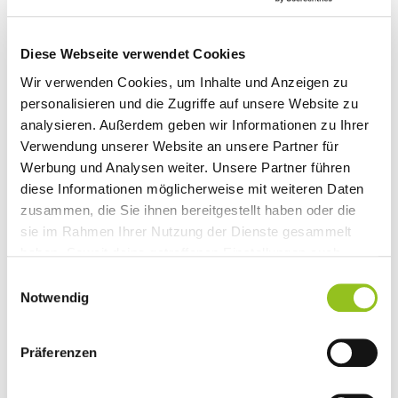
Diese Webseite verwendet Cookies
Wir verwenden Cookies, um Inhalte und Anzeigen zu
personalisieren und die Zugriffe auf unsere Website zu
analysieren. Außerdem geben wir Informationen zu Ihrer
Verwendung unserer Website an unsere Partner für
Werbung und Analysen weiter. Unsere Partner führen
Die Ventile unterscheiden sich in ihrem Durchmesser
diese Informationen möglicherweise mit weiteren Daten
und dem maximalen Druck, dem sie Stand halten.
zusammen, die Sie ihnen bereitgestellt haben oder die
Jede Ventilart ist typisch für bestimmte
sie im Rahmen Ihrer Nutzung der Dienste gesammelt
Fahrradarten. Die dünnen Sclaverandventile werden
haben. Soweit deine getroffenen Einstellungen auch
vor allem bei Rennrädern und vermehrt bei
Anbieter umfassen, die Daten in Staaten ohne Vorliegen
Mountainbikes eingesetzt. Dunlopventile hingegen
Einwilligungsauswahl
eines Angemessenheitsbeschlusses nach Art 45 DSGVO
Notwendig
werden nur mehr selten verwendet und benötigen
und ohne geeignete Garantien nach Art 46 DSGVO
denselben Felgenlochdurchmesser wie Autoventile,
übermitteln, so gilt Ihre Einwilligung auch hierfür. Es
die die gängigste Ventilart darstellen.
Präferenzen
besteht das Risiko, dass Ihre derart übermittelten Daten
Handelsübliche Pumpen passen auf alle drei Ventile,
dem Zugriff durch Behörden in diesen Drittstatten zu
wenn sie entweder zwei Luftauslässe („Doppelkopf“)