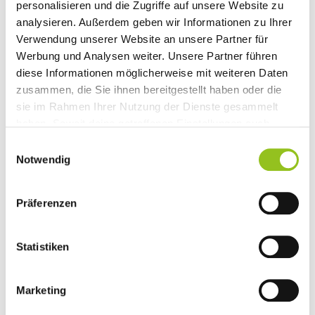
personalisieren und die Zugriffe auf unsere Website zu
Teilnehmende
analysieren. Außerdem geben wir Informationen zu Ihrer
Verwendung unserer Website an unsere Partner für
Werbung und Analysen weiter. Unsere Partner führen
diese Informationen möglicherweise mit weiteren Daten
917.897
zusammen, die Sie ihnen bereitgestellt haben oder die
sie im Rahmen Ihrer Nutzung der Dienste gesammelt
gefahrene Kilometer
haben. Soweit deine getroffenen Einstellungen auch
Anbieter umfassen, die Daten in Staaten ohne Vorliegen
Einwilligungsauswahl
eines Angemessenheitsbeschlusses nach Art 45 DSGVO
Notwendig
und ohne geeignete Garantien nach Art 46 DSGVO
161.917
übermitteln, so gilt Ihre Einwilligung auch hierfür. Es
Kg CO2 Ersparnis
Präferenzen
besteht das Risiko, dass Ihre derart übermittelten Daten
dem Zugriff durch Behörden in diesen Drittstatten zu
Detaillierte Statistik zu allen
Kontroll- und Überwachungszwecken unterliegen und
Statistiken
dagegen keine wirksamen Rechtsbehelfe zur Verfügung
Veranstaltergruppen
stehen.
Marketing
Gemeinden
Arbeitgeber