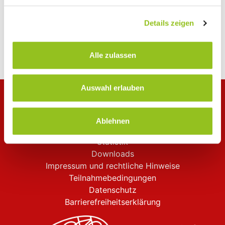
Vereine, Organisationen
Details zeigen
< zurück zur Übersicht aller Statistiken
Alle zulassen
Auswahl erlauben
RADschlag
Kontakt
Ablehnen
FAQ
Statistik
Downloads
Impressum und rechtliche Hinweise
Teilnahmebedingungen
Datenschutz
Barrierefreiheitserklärung